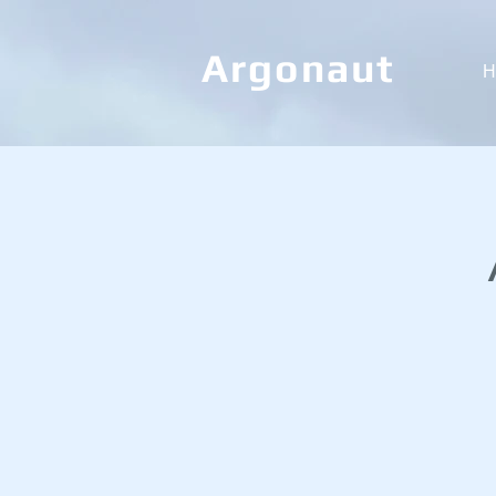
Argonaut
H