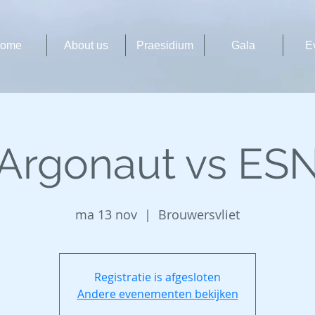
ome
About us
Praesidium
Gala
E
Argonaut vs ES
ma 13 nov
  |  
Brouwersvliet
Registratie is afgesloten
Andere evenementen bekijken