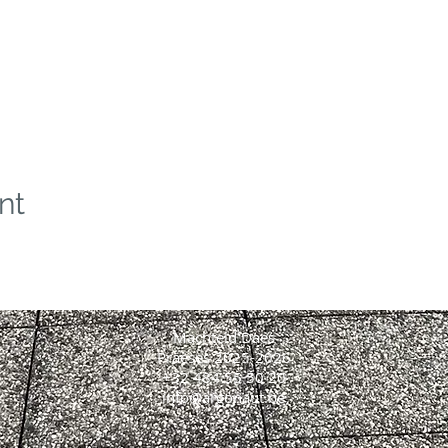
nt
Machteld Daes
Praeses 2025-2026
+32 484 55 50 20
info@argonaut.be