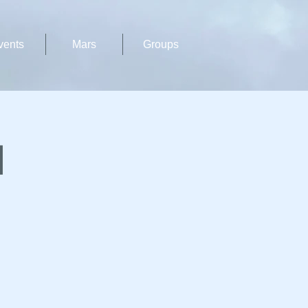
vents
Mars
Groups
N