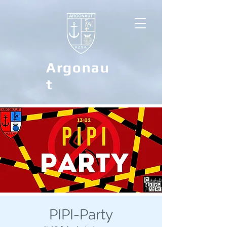
Argonau
t
PIPI-Party